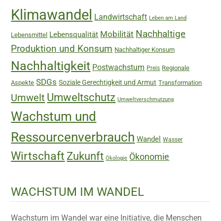
Klimawandel
Landwirtschaft
Leben am Land
Nachhaltige
Mobilität
Lebensqualität
Lebensmittel
Produktion und Konsum
Nachhaltiger Konsum
Nachhaltigkeit
Postwachstum
Regionale
Preis
SDGs
Soziale Gerechtigkeit und Armut
Aspekte
Transformation
Umweltschutz
Umwelt
Umweltverschmutzung
Wachstum und
Ressourcenverbrauch
Wandel
Wasser
Wirtschaft
Zukunft
Ökonomie
Ökologie
WACHSTUM IM WANDEL
Wachstum im Wandel war eine Initiative, die Menschen