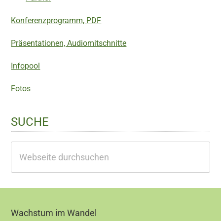
Konferenzprogramm, PDF
Präsentationen, Audiomitschnitte
Infopool
Fotos
SUCHE
Webseite
durchsuchen
Footer
Wachstum im Wandel