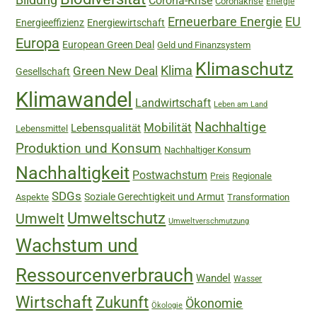
Corona-Krise
Coronakrise
Energie
Erneuerbare Energie
EU
Energieeffizienz
Energiewirtschaft
Europa
European Green Deal
Geld und Finanzsystem
Klimaschutz
Green New Deal
Klima
Gesellschaft
Klimawandel
Landwirtschaft
Leben am Land
Nachhaltige
Mobilität
Lebensqualität
Lebensmittel
Produktion und Konsum
Nachhaltiger Konsum
Nachhaltigkeit
Postwachstum
Regionale
Preis
SDGs
Soziale Gerechtigkeit und Armut
Aspekte
Transformation
Umweltschutz
Umwelt
Umweltverschmutzung
Wachstum und
Ressourcenverbrauch
Wandel
Wasser
Wirtschaft
Zukunft
Ökonomie
Ökologie