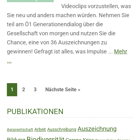
Videoclips vorzustellen, was
Sie neu und anders machen würden. Nehmen Sie
teil am Ö1 Generationendialog über die
Gesellschaft von morgen und nutzen Sie die
Chance, eine von 36 Auszeichnungen zu
gewinnen! Gefragt ist alles, was Impulse ...
Mehr
...
Seite
Seite
Seite
1
2
3
Nächste Seite »
Haupt-
PUBLIKATIONEN
Sidebar
Auszeichnung
Arbeit
Ausschreibung
Agrarwirtschaft
Biodiversität
Bildung