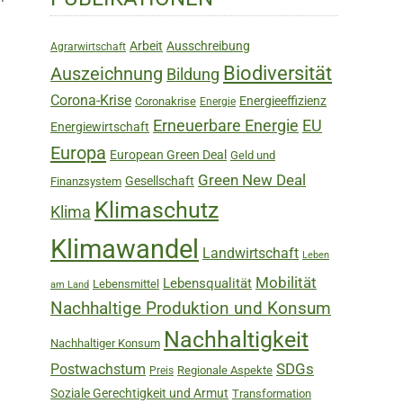
Sidebar
Arbeit
Ausschreibung
Agrarwirtschaft
Biodiversität
Auszeichnung
Bildung
Corona-Krise
Energieeffizienz
Coronakrise
Energie
Erneuerbare Energie
EU
Energiewirtschaft
Europa
European Green Deal
Geld und
Green New Deal
Gesellschaft
Finanzsystem
Klimaschutz
Klima
Klimawandel
Landwirtschaft
Leben
Mobilität
Lebensqualität
Lebensmittel
am Land
Nachhaltige Produktion und Konsum
Nachhaltigkeit
Nachhaltiger Konsum
SDGs
Postwachstum
Regionale Aspekte
Preis
Soziale Gerechtigkeit und Armut
Transformation