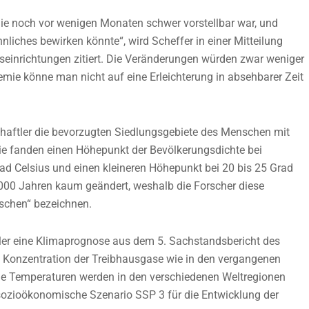
 die noch vor wenigen Monaten schwer vorstellbar war, und
liches bewirken könnte“, wird Scheffer in einer Mitteilung
gseinrichtungen zitiert. Die Veränderungen würden zwar weniger
demie könne man nicht auf eine Erleichterung in absehbarer Zeit
aftler die bevorzugten Siedlungsgebiete des Menschen mit
ie fanden einen Höhepunkt der Bevölkerungsdichte bei
d Celsius und einen kleineren Höhepunkt bei 20 bis 25 Grad
6.000 Jahren kaum geändert, weshalb die Forscher diese
schen“ bezeichnen.
tler eine Klimaprognose aus dem 5. Sachstandsbericht des
ie Konzentration der Treibhausgase wie in den vergangenen
ie Temperaturen werden in den verschiedenen Weltregionen
sozioökonomische Szenario SSP 3 für die Entwicklung der