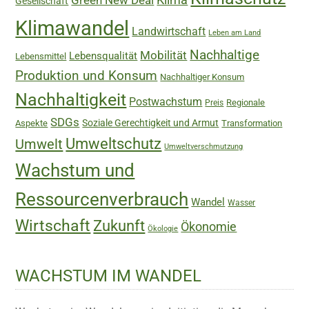
Gesellschaft
Klimawandel
Landwirtschaft
Leben am Land
Nachhaltige
Mobilität
Lebensqualität
Lebensmittel
Produktion und Konsum
Nachhaltiger Konsum
Nachhaltigkeit
Postwachstum
Regionale
Preis
SDGs
Soziale Gerechtigkeit und Armut
Aspekte
Transformation
Umweltschutz
Umwelt
Umweltverschmutzung
Wachstum und
Ressourcenverbrauch
Wandel
Wasser
Wirtschaft
Zukunft
Ökonomie
Ökologie
WACHSTUM IM WANDEL