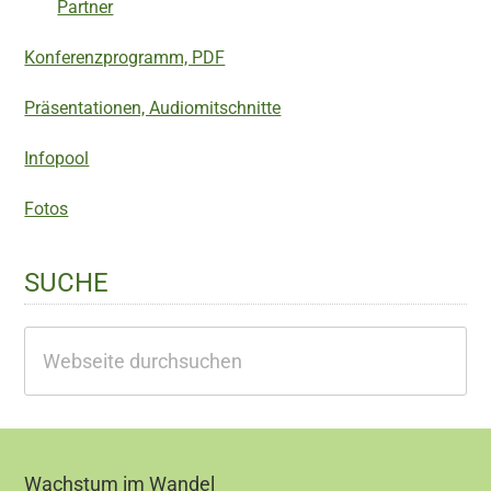
Partner
Konferenzprogramm, PDF
Präsentationen, Audiomitschnitte
Infopool
Fotos
SUCHE
Webseite
durchsuchen
Footer
Wachstum im Wandel