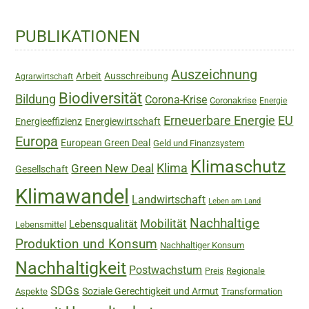
Haupt-
PUBLIKATIONEN
Sidebar
Auszeichnung
Arbeit
Ausschreibung
Agrarwirtschaft
Biodiversität
Bildung
Corona-Krise
Coronakrise
Energie
Erneuerbare Energie
EU
Energieeffizienz
Energiewirtschaft
Europa
European Green Deal
Geld und Finanzsystem
Klimaschutz
Green New Deal
Klima
Gesellschaft
Klimawandel
Landwirtschaft
Leben am Land
Nachhaltige
Mobilität
Lebensqualität
Lebensmittel
Produktion und Konsum
Nachhaltiger Konsum
Nachhaltigkeit
Postwachstum
Regionale
Preis
SDGs
Soziale Gerechtigkeit und Armut
Aspekte
Transformation