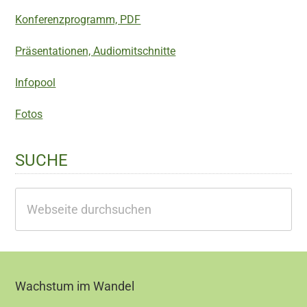
Konferenzprogramm, PDF
Präsentationen, Audiomitschnitte
Infopool
Fotos
SUCHE
Webseite
durchsuchen
Footer
Wachstum im Wandel