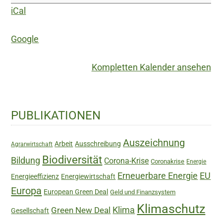
Auf
iCal
der
Suche
Google
nach
einem
Kompletten Kalender ansehen
neuen
Umgang
mit
Haupt-
PUBLIKATIONEN
rückläufigen
Sidebar
Entwicklungen
Auszeichnung
Arbeit
Ausschreibung
Agrarwirtschaft
in
Biodiversität
strukturschwachen
Bildung
Corona-Krise
Coronakrise
Energie
ländlichen
Erneuerbare Energie
EU
Energieeffizienz
Energiewirtschaft
Räumen
Europa
European Green Deal
Geld und Finanzsystem
Klimaschutz
Green New Deal
Klima
Gesellschaft