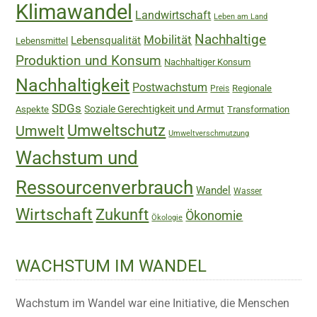
Klimawandel
Landwirtschaft
Leben am Land
Nachhaltige
Mobilität
Lebensqualität
Lebensmittel
Produktion und Konsum
Nachhaltiger Konsum
Nachhaltigkeit
Postwachstum
Regionale
Preis
SDGs
Soziale Gerechtigkeit und Armut
Aspekte
Transformation
Umweltschutz
Umwelt
Umweltverschmutzung
Wachstum und
Ressourcenverbrauch
Wandel
Wasser
Wirtschaft
Zukunft
Ökonomie
Ökologie
WACHSTUM IM WANDEL
Wachstum im Wandel war eine Initiative, die Menschen