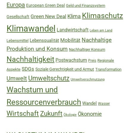
Europa
European Green Deal
Geld und Finanzsystem
Klimaschutz
Green New Deal
Klima
Gesellschaft
Klimawandel
Landwirtschaft
Leben am Land
Nachhaltige
Mobilität
Lebensqualität
Lebensmittel
Produktion und Konsum
Nachhaltiger Konsum
Nachhaltigkeit
Postwachstum
Regionale
Preis
SDGs
Soziale Gerechtigkeit und Armut
Aspekte
Transformation
Umweltschutz
Umwelt
Umweltverschmutzung
Wachstum und
Ressourcenverbrauch
Wandel
Wasser
Wirtschaft
Zukunft
Ökonomie
Ökologie