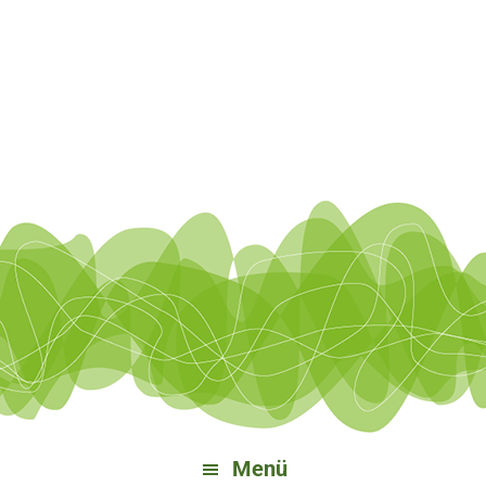
Zur
Zum
Zu
Zur
Hauptnavigation
Inhalt
Bereichsnavigation
Fußzeile
springen
springen
springen
springen
Menü