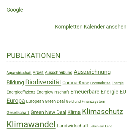
Leben
Google
Kompletten Kalender ansehen
Haupt-
PUBLIKATIONEN
Sidebar
Auszeichnung
Arbeit
Ausschreibung
Agrarwirtschaft
Biodiversität
Bildung
Corona-Krise
Coronakrise
Energie
Erneuerbare Energie
EU
Energieeffizienz
Energiewirtschaft
Europa
European Green Deal
Geld und Finanzsystem
Klimaschutz
Green New Deal
Klima
Gesellschaft
Klimawandel
Landwirtschaft
Leben am Land