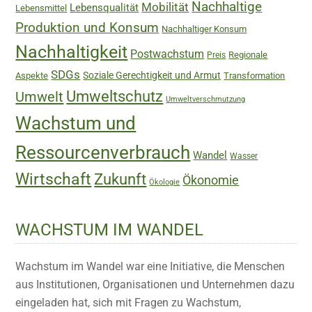
Nachhaltige
Mobilität
Lebensqualität
Lebensmittel
Produktion und Konsum
Nachhaltiger Konsum
Nachhaltigkeit
Postwachstum
Regionale
Preis
SDGs
Soziale Gerechtigkeit und Armut
Aspekte
Transformation
Umweltschutz
Umwelt
Umweltverschmutzung
Wachstum und
Ressourcenverbrauch
Wandel
Wasser
Wirtschaft
Zukunft
Ökonomie
Ökologie
WACHSTUM IM WANDEL
Wachstum im Wandel war eine Initiative, die Menschen
aus Institutionen, Organisationen und Unternehmen dazu
eingeladen hat, sich mit Fragen zu Wachstum,