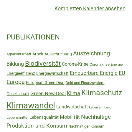
Kompletten Kalender ansehen
Haupt-
PUBLIKATIONEN
Sidebar
Auszeichnung
Arbeit
Ausschreibung
Agrarwirtschaft
Biodiversität
Bildung
Corona-Krise
Coronakrise
Energie
Erneuerbare Energie
EU
Energieeffizienz
Energiewirtschaft
Europa
European Green Deal
Geld und Finanzsystem
Klimaschutz
Green New Deal
Klima
Gesellschaft
Klimawandel
Landwirtschaft
Leben am Land
Nachhaltige
Mobilität
Lebensqualität
Lebensmittel
Produktion und Konsum
Nachhaltiger Konsum