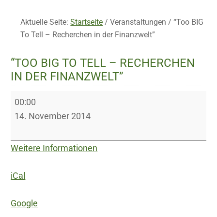
Aktuelle Seite:
Startseite
/
Veranstaltungen
/
“Too BIG
To Tell – Recherchen in der Finanzwelt”
“TOO BIG TO TELL – RECHERCHEN
IN DER FINANZWELT”
“Too
00:00
BIG
14. November 2014
To
Tell
Weitere Informationen
–
Recherchen
iCal
in
der
Google
Finanzwelt”