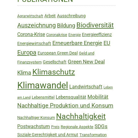
Sidebar
Arbeit
Ausschreibung
Agrarwirtschaft
Biodiversität
Auszeichnung
Bildung
Corona-Krise
Energieeffizienz
Coronakrise
Energie
Erneuerbare Energie
EU
Energiewirtschaft
Europa
European Green Deal
Geld und
Green New Deal
Gesellschaft
Finanzsystem
Klimaschutz
Klima
Klimawandel
Landwirtschaft
Leben
Mobilität
Lebensqualität
Lebensmittel
am Land
Nachhaltige Produktion und Konsum
Nachhaltigkeit
Nachhaltiger Konsum
SDGs
Postwachstum
Regionale Aspekte
Preis
Soziale Gerechtigkeit und Armut
Transformation