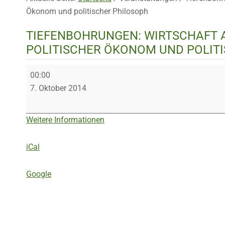
Ökonom und politischer Philosoph
TIEFENBOHRUNGEN: WIRTSCHAFT A
POLITISCHER ÖKONOM UND POLIT
Tiefenbohrungen:
00:00
Wirtschaft
7. Oktober 2014
anders
denken.
Weitere Informationen
John
Stuart
iCal
Mill:
Politischer
Google
Ökonom
und
politischer
Philosoph