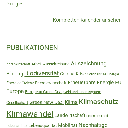
Google
Kompletten Kalender ansehen
Haupt-
PUBLIKATIONEN
Sidebar
Auszeichnung
Arbeit
Ausschreibung
Agrarwirtschaft
Biodiversität
Bildung
Corona-Krise
Coronakrise
Energie
Erneuerbare Energie
EU
Energieeffizienz
Energiewirtschaft
Europa
European Green Deal
Geld und Finanzsystem
Klimaschutz
Green New Deal
Klima
Gesellschaft
Klimawandel
Landwirtschaft
Leben am Land
Nachhaltige
Mobilität
Lebensqualität
Lebensmittel