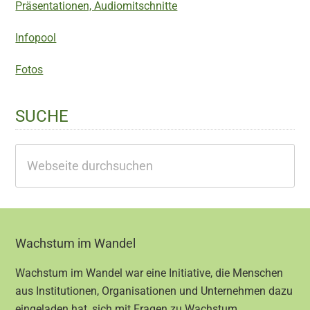
Präsentationen, Audiomitschnitte
Infopool
Fotos
SUCHE
Webseite
durchsuchen
Footer
Wachstum im Wandel
Wachstum im Wandel war eine Initiative, die Menschen
aus Institutionen, Organisationen und Unternehmen dazu
eingeladen hat, sich mit Fragen zu Wachstum,