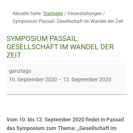
Aktuelle Seite:
Startseite
/
Veranstaltungen
/
Symposium Passail: Gesellschaft im Wandel der Zeit
SYMPOSIUM PASSAIL:
GESELLSCHAFT IM WANDEL DER
ZEIT
Symposium
ganztags
Passail:
10. September 2020
–
12. September 2020
Gesellschaft
im
Wandel
der
Vom 10. bis 12. September 2020 findet in Passail
Zeit
das Symposium zum Thema: „Gesellschaft im