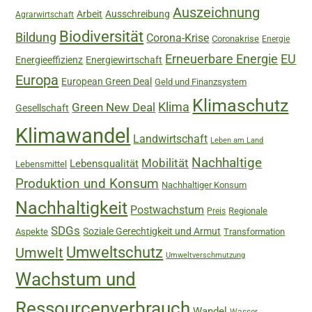
Auszeichnung
Arbeit
Ausschreibung
Agrarwirtschaft
Biodiversität
Bildung
Corona-Krise
Coronakrise
Energie
Erneuerbare Energie
EU
Energieeffizienz
Energiewirtschaft
Europa
European Green Deal
Geld und Finanzsystem
Klimaschutz
Green New Deal
Klima
Gesellschaft
Klimawandel
Landwirtschaft
Leben am Land
Nachhaltige
Mobilität
Lebensqualität
Lebensmittel
Produktion und Konsum
Nachhaltiger Konsum
Nachhaltigkeit
Postwachstum
Regionale
Preis
SDGs
Soziale Gerechtigkeit und Armut
Aspekte
Transformation
Umweltschutz
Umwelt
Umweltverschmutzung
Wachstum und
Ressourcenverbrauch
Wandel
Wasser