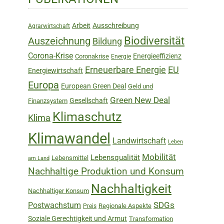
Sidebar
Arbeit
Ausschreibung
Agrarwirtschaft
Biodiversität
Auszeichnung
Bildung
Corona-Krise
Energieeffizienz
Coronakrise
Energie
Erneuerbare Energie
EU
Energiewirtschaft
Europa
European Green Deal
Geld und
Green New Deal
Gesellschaft
Finanzsystem
Klimaschutz
Klima
Klimawandel
Landwirtschaft
Leben
Mobilität
Lebensqualität
Lebensmittel
am Land
Nachhaltige Produktion und Konsum
Nachhaltigkeit
Nachhaltiger Konsum
SDGs
Postwachstum
Regionale Aspekte
Preis
Soziale Gerechtigkeit und Armut
Transformation