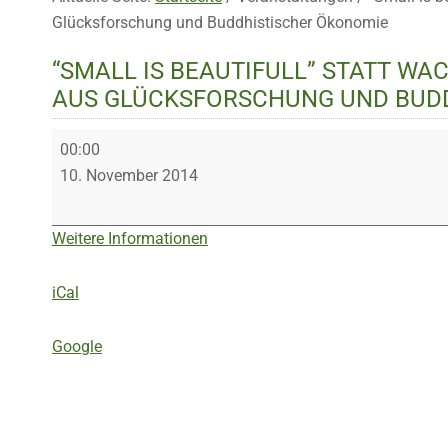
Glücksforschung und Buddhistischer Ökonomie
“SMALL IS BEAUTIFULL” STATT 
AUS GLÜCKSFORSCHUNG UND BUD
“Small
00:00
is
10. November 2014
beautifull”
statt
Weitere Informationen
Wachstums-
Gesellschaft?
iCal
Antworten
aus
Google
Glücksforschung
und
Buddhistischer
Ökonomie