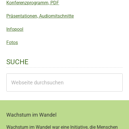
Konferenzprogramm, PDF
Präsentationen, Audiomitschnitte
Infopool
Fotos
SUCHE
Webseite
durchsuchen
Footer
Wachstum im Wandel
Wachstum im Wandel war eine Initiative, die Menschen