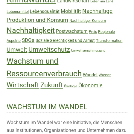
Landwirtschaft
Leben am Land
Nachhaltige
Mobilität
Lebensqualität
Lebensmittel
Produktion und Konsum
Nachhaltiger Konsum
Nachhaltigkeit
Postwachstum
Regionale
Preis
SDGs
Soziale Gerechtigkeit und Armut
Aspekte
Transformation
Umweltschutz
Umwelt
Umweltverschmutzung
Wachstum und
Ressourcenverbrauch
Wandel
Wasser
Wirtschaft
Zukunft
Ökonomie
Ökologie
WACHSTUM IM WANDEL
Wachstum im Wandel war eine Initiative, die Menschen
aus Institutionen, Organisationen und Unternehmen dazu