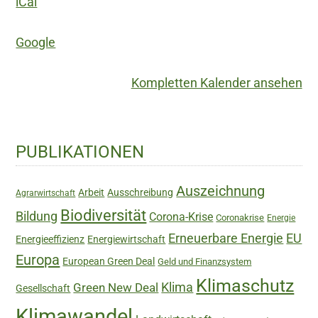
iCal
Google
Kompletten Kalender ansehen
Haupt-
PUBLIKATIONEN
Sidebar
Auszeichnung
Arbeit
Ausschreibung
Agrarwirtschaft
Biodiversität
Bildung
Corona-Krise
Coronakrise
Energie
Erneuerbare Energie
EU
Energieeffizienz
Energiewirtschaft
Europa
European Green Deal
Geld und Finanzsystem
Klimaschutz
Green New Deal
Klima
Gesellschaft
Klimawandel