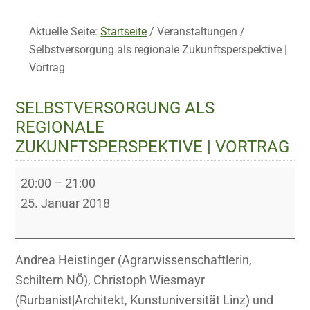
Aktuelle Seite:
Startseite
/
Veranstaltungen
/
Selbstversorgung als regionale Zukunftsperspektive |
Vortrag
SELBSTVERSORGUNG ALS
REGIONALE
ZUKUNFTSPERSPEKTIVE | VORTRAG
Selbstversorgung
20:00
–
21:00
als
25. Januar 2018
regionale
Zukunftsperspektive
|
Andrea Heistinger (Agrarwissenschaftlerin,
Vortrag
Schiltern NÖ), Christoph Wiesmayr
(Rurbanist|Architekt, Kunstuniversität Linz) und