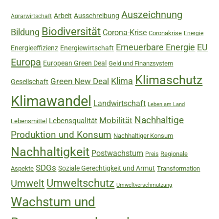
Auszeichnung
Arbeit
Ausschreibung
Agrarwirtschaft
Biodiversität
Bildung
Corona-Krise
Coronakrise
Energie
Erneuerbare Energie
EU
Energieeffizienz
Energiewirtschaft
Europa
European Green Deal
Geld und Finanzsystem
Klimaschutz
Green New Deal
Klima
Gesellschaft
Klimawandel
Landwirtschaft
Leben am Land
Nachhaltige
Mobilität
Lebensqualität
Lebensmittel
Produktion und Konsum
Nachhaltiger Konsum
Nachhaltigkeit
Postwachstum
Regionale
Preis
SDGs
Soziale Gerechtigkeit und Armut
Aspekte
Transformation
Umweltschutz
Umwelt
Umweltverschmutzung
Wachstum und