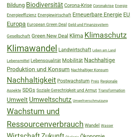
Biodiversität
Bildung
Corona-Krise
Coronakrise
Energie
Erneuerbare Energie
EU
Energieeffizienz
Energiewirtschaft
Europa
European Green Deal
Geld und Finanzsystem
Klimaschutz
Green New Deal
Klima
Gesellschaft
Klimawandel
Landwirtschaft
Leben am Land
Nachhaltige
Mobilität
Lebensqualität
Lebensmittel
Produktion und Konsum
Nachhaltiger Konsum
Nachhaltigkeit
Postwachstum
Regionale
Preis
SDGs
Soziale Gerechtigkeit und Armut
Aspekte
Transformation
Umweltschutz
Umwelt
Umweltverschmutzung
Wachstum und
Ressourcenverbrauch
Wandel
Wasser
Wirtschaft
Zukunft
Ökonomie