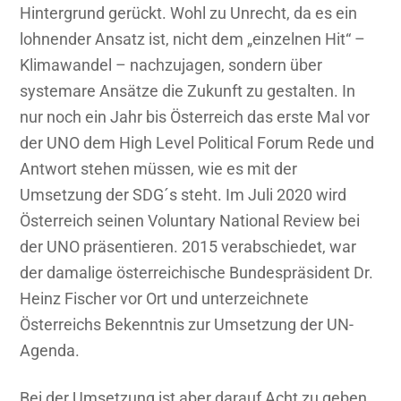
(Austrian
Hintergrund gerückt. Wohl zu Unrecht, da es ein
Network
lohnender Ansatz ist, nicht dem „einzelnen Hit“ –
for
Klimawandel – nachzujagen, sondern über
Sustainable
systemare Ansätze die Zukunft zu gestalten. In
Leadership)
nur noch ein Jahr bis Österreich das erste Mal vor
der UNO dem High Level Political Forum Rede und
Antwort stehen müssen, wie es mit der
Umsetzung der SDG´s steht. Im Juli 2020 wird
Österreich seinen Voluntary National Review bei
der UNO präsentieren. 2015 verabschiedet, war
der damalige österreichische Bundespräsident Dr.
Heinz Fischer vor Ort und unterzeichnete
Österreichs Bekenntnis zur Umsetzung der UN-
Agenda.
Bei der Umsetzung ist aber darauf Acht zu geben,