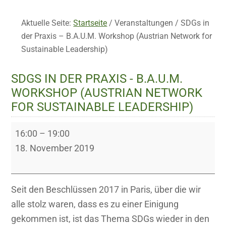
Aktuelle Seite:
Startseite
/
Veranstaltungen
/
SDGs in
der Praxis – B.A.U.M. Workshop (Austrian Network for
Sustainable Leadership)
SDGS IN DER PRAXIS - B.A.U.M.
WORKSHOP (AUSTRIAN NETWORK
FOR SUSTAINABLE LEADERSHIP)
SDGs
16:00
–
19:00
in
18. November 2019
der
Praxis
-
Seit den Beschlüssen 2017 in Paris, über die wir
B.A.U.M.
alle stolz waren, dass es zu einer Einigung
Workshop
gekommen ist, ist das Thema SDGs wieder in den