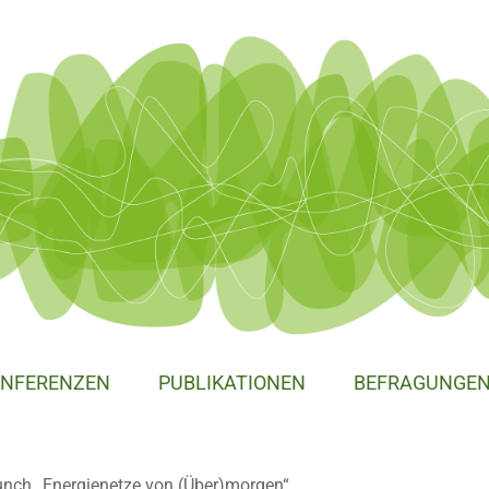
NFERENZEN
PUBLIKATIONEN
BEFRAGUNGE
nch „Energienetze von (Über)morgen“