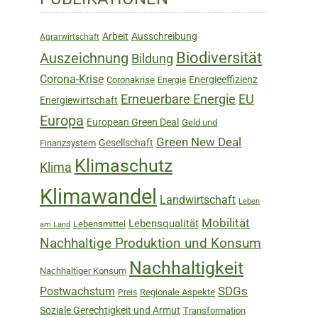
Sidebar
Arbeit
Ausschreibung
Agrarwirtschaft
Biodiversität
Auszeichnung
Bildung
Corona-Krise
Energieeffizienz
Coronakrise
Energie
Erneuerbare Energie
EU
Energiewirtschaft
Europa
European Green Deal
Geld und
Green New Deal
Gesellschaft
Finanzsystem
Klimaschutz
Klima
Klimawandel
Landwirtschaft
Leben
Mobilität
Lebensqualität
Lebensmittel
am Land
Nachhaltige Produktion und Konsum
Nachhaltigkeit
Nachhaltiger Konsum
SDGs
Postwachstum
Regionale Aspekte
Preis
Soziale Gerechtigkeit und Armut
Transformation