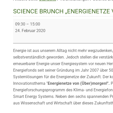
SCIENCE BRUNCH „ENERGIENETZE
Science
09:30
–
15:00
Brunch
24. Februar 2020
„Energienetze
von
(Über)morgen“
Energie ist aus unserem Alltag nicht mehr wegzudenken, 
selbstverständlich geworden. Jedoch stellen die verstä
erneuerbarer Energie unser Energiesystem vor neuen Her
Energiefonds seit seiner Gründung im Jahr 2007 über 50
Systemlösungen für die Energienetze der Zukunft. De
Innovationsthema "
Energienetze von (Über)morgen!".
P
Energieforschungsprogramm des Klima- und Energiefo
Smart Energy Systems. Neben den sechs spannenden Prä
aus Wissenschaft und Wirtschaft über dieses Zukunftst