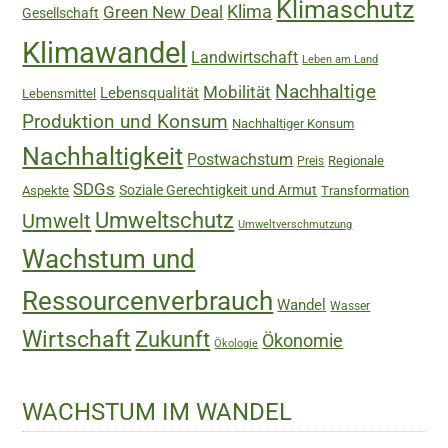
Klimaschutz
Green New Deal
Klima
Gesellschaft
Klimawandel
Landwirtschaft
Leben am Land
Nachhaltige
Mobilität
Lebensqualität
Lebensmittel
Produktion und Konsum
Nachhaltiger Konsum
Nachhaltigkeit
Postwachstum
Regionale
Preis
SDGs
Soziale Gerechtigkeit und Armut
Aspekte
Transformation
Umweltschutz
Umwelt
Umweltverschmutzung
Wachstum und
Ressourcenverbrauch
Wandel
Wasser
Wirtschaft
Zukunft
Ökonomie
Ökologie
WACHSTUM IM WANDEL