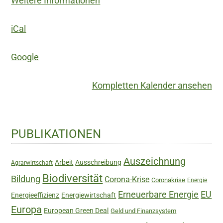
Weitere Informationen
Wachstumsversprechens
in
iCal
der
Planung
Google
Kompletten Kalender ansehen
Haupt-
PUBLIKATIONEN
Sidebar
Auszeichnung
Arbeit
Ausschreibung
Agrarwirtschaft
Biodiversität
Bildung
Corona-Krise
Coronakrise
Energie
Erneuerbare Energie
EU
Energieeffizienz
Energiewirtschaft
Europa
European Green Deal
Geld und Finanzsystem