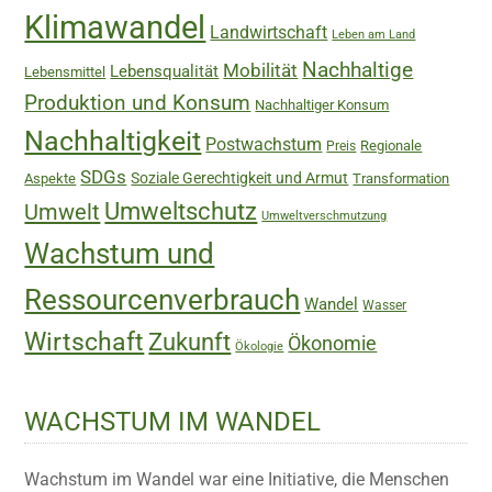
Klimawandel
Landwirtschaft
Leben am Land
Nachhaltige
Mobilität
Lebensqualität
Lebensmittel
Produktion und Konsum
Nachhaltiger Konsum
Nachhaltigkeit
Postwachstum
Regionale
Preis
SDGs
Soziale Gerechtigkeit und Armut
Aspekte
Transformation
Umweltschutz
Umwelt
Umweltverschmutzung
Wachstum und
Ressourcenverbrauch
Wandel
Wasser
Wirtschaft
Zukunft
Ökonomie
Ökologie
WACHSTUM IM WANDEL
Wachstum im Wandel war eine Initiative, die Menschen