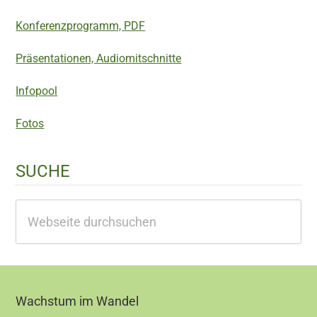
Konferenzprogramm, PDF
Präsentationen, Audiomitschnitte
Infopool
Fotos
SUCHE
Webseite
durchsuchen
Footer
Wachstum im Wandel