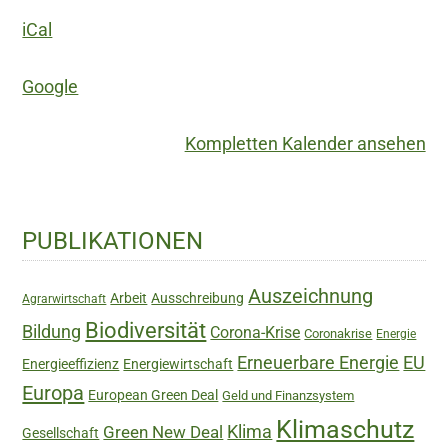
iCal
Google
Kompletten Kalender ansehen
Haupt-
PUBLIKATIONEN
Sidebar
Auszeichnung
Arbeit
Ausschreibung
Agrarwirtschaft
Biodiversität
Bildung
Corona-Krise
Coronakrise
Energie
Erneuerbare Energie
EU
Energieeffizienz
Energiewirtschaft
Europa
European Green Deal
Geld und Finanzsystem
Klimaschutz
Green New Deal
Klima
Gesellschaft