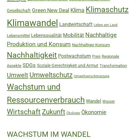
sozial-
Klimaschutz
Green New Deal
Klima
Gesellschaft
ökologischen
Klimawandel
Wirtschaft
Landwirtschaft
Leben am Land
Nachhaltige
Mobilität
Lebensqualität
Lebensmittel
Produktion und Konsum
Nachhaltiger Konsum
Nachhaltigkeit
Postwachstum
Regionale
Preis
SDGs
Soziale Gerechtigkeit und Armut
Aspekte
Transformation
Umweltschutz
Umwelt
Umweltverschmutzung
Wachstum und
Ressourcenverbrauch
Wandel
Wasser
Wirtschaft
Zukunft
Ökonomie
Ökologie
WACHSTUM IM WANDEL