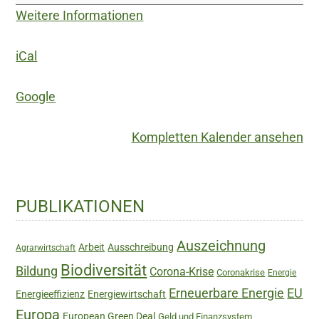
die
Weitere Informationen
Welt
der
iCal
Wissenschaft:
Wann
Google
hören
wir
Kompletten Kalender ansehen
endlich
auf
zu
Haupt-
PUBLIKATIONEN
wachsen?
Sidebar
“Degrowth”
Auszeichnung
Arbeit
Ausschreibung
Agrarwirtschaft
und
Biodiversität
Bildung
die
Corona-Krise
Coronakrise
Energie
Notwendigkeit
Erneuerbare Energie
EU
Energieeffizienz
Energiewirtschaft
einer
Europa
European Green Deal
Geld und Finanzsystem