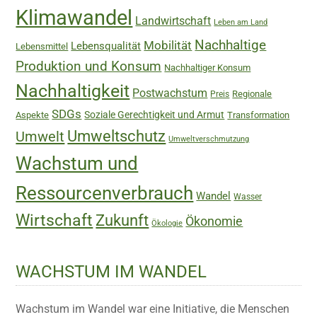
Klimawandel
Landwirtschaft
Leben am Land
Nachhaltige
Mobilität
Lebensqualität
Lebensmittel
Produktion und Konsum
Nachhaltiger Konsum
Nachhaltigkeit
Postwachstum
Regionale
Preis
SDGs
Soziale Gerechtigkeit und Armut
Aspekte
Transformation
Umweltschutz
Umwelt
Umweltverschmutzung
Wachstum und
Ressourcenverbrauch
Wandel
Wasser
Wirtschaft
Zukunft
Ökonomie
Ökologie
WACHSTUM IM WANDEL
Wachstum im Wandel war eine Initiative, die Menschen