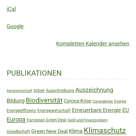
iCal
Google
Kompletten Kalender ansehen
Haupt-
PUBLIKATIONEN
Sidebar
Auszeichnung
Arbeit
Ausschreibung
Agrarwirtschaft
Biodiversität
Bildung
Corona-Krise
Coronakrise
Energie
Erneuerbare Energie
EU
Energieeffizienz
Energiewirtschaft
Europa
European Green Deal
Geld und Finanzsystem
Klimaschutz
Green New Deal
Klima
Gesellschaft