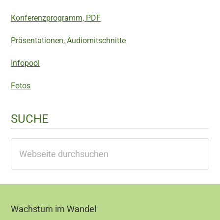
Konferenzprogramm, PDF
Präsentationen, Audiomitschnitte
Infopool
Fotos
SUCHE
Webseite
durchsuchen
Footer
Wachstum im Wandel