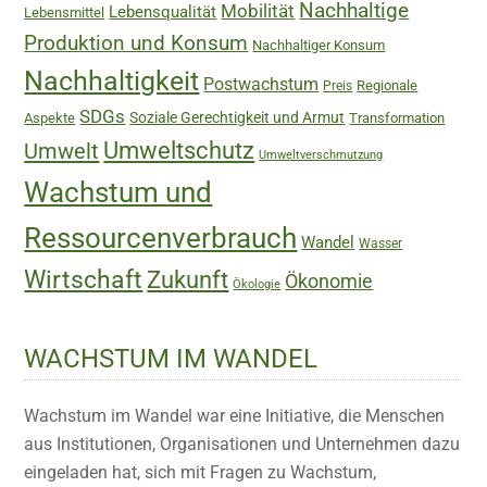
Nachhaltige
Mobilität
Lebensqualität
Lebensmittel
Produktion und Konsum
Nachhaltiger Konsum
Nachhaltigkeit
Postwachstum
Regionale
Preis
SDGs
Soziale Gerechtigkeit und Armut
Aspekte
Transformation
Umweltschutz
Umwelt
Umweltverschmutzung
Wachstum und
Ressourcenverbrauch
Wandel
Wasser
Wirtschaft
Zukunft
Ökonomie
Ökologie
WACHSTUM IM WANDEL
Wachstum im Wandel war eine Initiative, die Menschen
aus Institutionen, Organisationen und Unternehmen dazu
eingeladen hat, sich mit Fragen zu Wachstum,