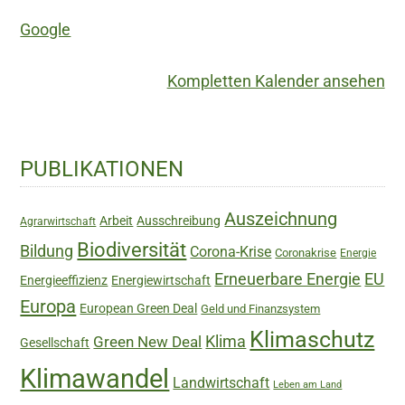
Google
Kompletten Kalender ansehen
Haupt-
PUBLIKATIONEN
Sidebar
Auszeichnung
Arbeit
Ausschreibung
Agrarwirtschaft
Biodiversität
Bildung
Corona-Krise
Coronakrise
Energie
Erneuerbare Energie
EU
Energieeffizienz
Energiewirtschaft
Europa
European Green Deal
Geld und Finanzsystem
Klimaschutz
Green New Deal
Klima
Gesellschaft
Klimawandel
Landwirtschaft
Leben am Land