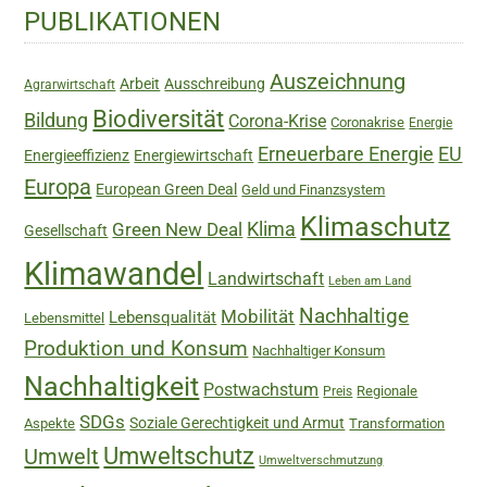
Haupt-
PUBLIKATIONEN
Sidebar
Auszeichnung
Arbeit
Ausschreibung
Agrarwirtschaft
Biodiversität
Bildung
Corona-Krise
Coronakrise
Energie
Erneuerbare Energie
EU
Energieeffizienz
Energiewirtschaft
Europa
European Green Deal
Geld und Finanzsystem
Klimaschutz
Green New Deal
Klima
Gesellschaft
Klimawandel
Landwirtschaft
Leben am Land
Nachhaltige
Mobilität
Lebensqualität
Lebensmittel
Produktion und Konsum
Nachhaltiger Konsum
Nachhaltigkeit
Postwachstum
Regionale
Preis
SDGs
Soziale Gerechtigkeit und Armut
Aspekte
Transformation
Umweltschutz
Umwelt
Umweltverschmutzung