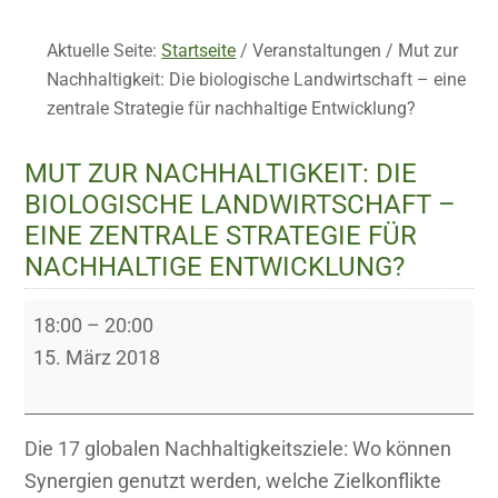
Aktuelle Seite:
Startseite
/
Veranstaltungen
/
Mut zur
Nachhaltigkeit: Die biologische Landwirtschaft – eine
zentrale Strategie für nachhaltige Entwicklung?
MUT ZUR NACHHALTIGKEIT: DIE
BIOLOGISCHE LANDWIRTSCHAFT –
EINE ZENTRALE STRATEGIE FÜR
NACHHALTIGE ENTWICKLUNG?
Mut
18:00
–
20:00
zur
15. März 2018
Nachhaltigkeit:
Die
biologische
Die 17 globalen Nachhaltigkeitsziele: Wo können
Landwirtschaft
Synergien genutzt werden, welche Zielkonflikte