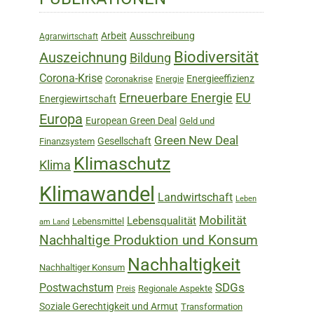
Sidebar
Arbeit
Ausschreibung
Agrarwirtschaft
Biodiversität
Auszeichnung
Bildung
Corona-Krise
Energieeffizienz
Coronakrise
Energie
Erneuerbare Energie
EU
Energiewirtschaft
Europa
European Green Deal
Geld und
Green New Deal
Gesellschaft
Finanzsystem
Klimaschutz
Klima
Klimawandel
Landwirtschaft
Leben
Mobilität
Lebensqualität
Lebensmittel
am Land
Nachhaltige Produktion und Konsum
Nachhaltigkeit
Nachhaltiger Konsum
SDGs
Postwachstum
Regionale Aspekte
Preis
Soziale Gerechtigkeit und Armut
Transformation