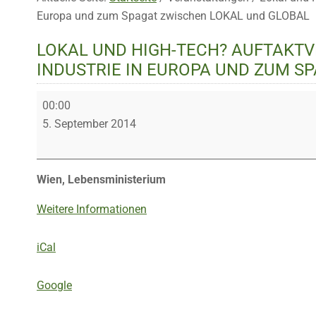
Europa und zum Spagat zwischen LOKAL und GLOBAL
LOKAL UND HIGH-TECH? AUFTAKT
INDUSTRIE IN EUROPA UND ZUM S
Lokal
00:00
und
5. September 2014
High-
Tech?
Auftaktveranstaltung
Wien, Lebensministerium
zur
Zukunft
Weitere Informationen
der
Industrie
iCal
in
Europa
Google
und