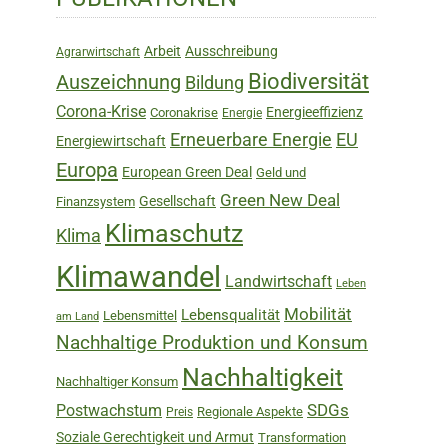
Sidebar
Arbeit
Ausschreibung
Agrarwirtschaft
Biodiversität
Auszeichnung
Bildung
Corona-Krise
Energieeffizienz
Coronakrise
Energie
Erneuerbare Energie
EU
Energiewirtschaft
Europa
European Green Deal
Geld und
Green New Deal
Gesellschaft
Finanzsystem
Klimaschutz
Klima
Klimawandel
Landwirtschaft
Leben
Mobilität
Lebensqualität
Lebensmittel
am Land
Nachhaltige Produktion und Konsum
Nachhaltigkeit
Nachhaltiger Konsum
SDGs
Postwachstum
Regionale Aspekte
Preis
Soziale Gerechtigkeit und Armut
Transformation