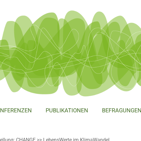
NFERENZEN
PUBLIKATIONEN
BEFRAGUNGE
ellung: CHANGE >> LebensWerte im KlimaWandel