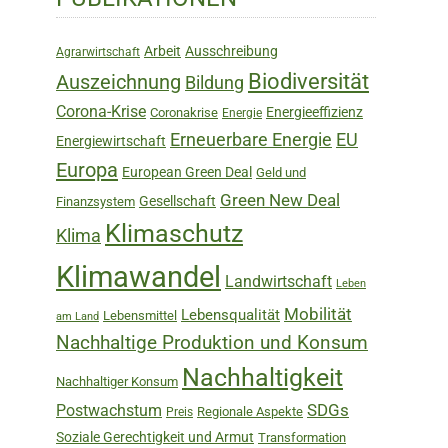
Sidebar
Arbeit
Ausschreibung
Agrarwirtschaft
Biodiversität
Auszeichnung
Bildung
Corona-Krise
Energieeffizienz
Coronakrise
Energie
Erneuerbare Energie
EU
Energiewirtschaft
Europa
European Green Deal
Geld und
Green New Deal
Gesellschaft
Finanzsystem
Klimaschutz
Klima
Klimawandel
Landwirtschaft
Leben
Mobilität
Lebensqualität
Lebensmittel
am Land
Nachhaltige Produktion und Konsum
Nachhaltigkeit
Nachhaltiger Konsum
SDGs
Postwachstum
Regionale Aspekte
Preis
Soziale Gerechtigkeit und Armut
Transformation