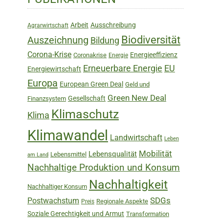
Sidebar
Arbeit
Ausschreibung
Agrarwirtschaft
Biodiversität
Auszeichnung
Bildung
Corona-Krise
Energieeffizienz
Coronakrise
Energie
Erneuerbare Energie
EU
Energiewirtschaft
Europa
European Green Deal
Geld und
Green New Deal
Gesellschaft
Finanzsystem
Klimaschutz
Klima
Klimawandel
Landwirtschaft
Leben
Mobilität
Lebensqualität
Lebensmittel
am Land
Nachhaltige Produktion und Konsum
Nachhaltigkeit
Nachhaltiger Konsum
SDGs
Postwachstum
Regionale Aspekte
Preis
Soziale Gerechtigkeit und Armut
Transformation