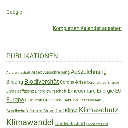
Google
Kompletten Kalender ansehen
Haupt-
PUBLIKATIONEN
Sidebar
Auszeichnung
Arbeit
Ausschreibung
Agrarwirtschaft
Biodiversität
Bildung
Corona-Krise
Coronakrise
Energie
Erneuerbare Energie
EU
Energieeffizienz
Energiewirtschaft
Europa
European Green Deal
Geld und Finanzsystem
Klimaschutz
Green New Deal
Klima
Gesellschaft
Klimawandel
Landwirtschaft
Leben am Land