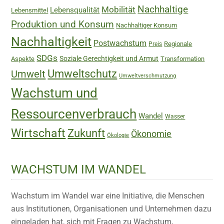
Nachhaltige
Mobilität
Lebensqualität
Lebensmittel
Produktion und Konsum
Nachhaltiger Konsum
Nachhaltigkeit
Postwachstum
Regionale
Preis
SDGs
Soziale Gerechtigkeit und Armut
Aspekte
Transformation
Umweltschutz
Umwelt
Umweltverschmutzung
Wachstum und
Ressourcenverbrauch
Wandel
Wasser
Wirtschaft
Zukunft
Ökonomie
Ökologie
WACHSTUM IM WANDEL
Wachstum im Wandel war eine Initiative, die Menschen
aus Institutionen, Organisationen und Unternehmen dazu
eingeladen hat, sich mit Fragen zu Wachstum,