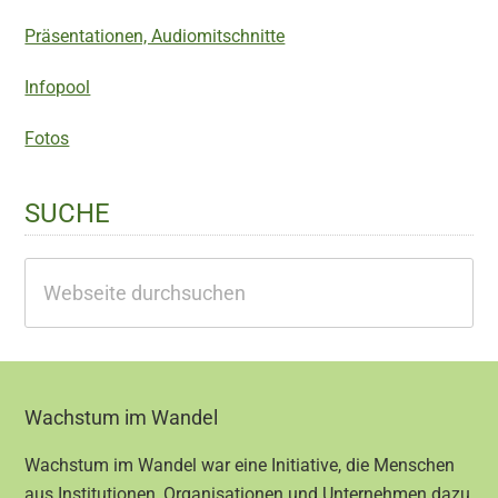
Präsentationen, Audiomitschnitte
Infopool
Fotos
SUCHE
Webseite
durchsuchen
Footer
Wachstum im Wandel
Wachstum im Wandel war eine Initiative, die Menschen
aus Institutionen, Organisationen und Unternehmen dazu