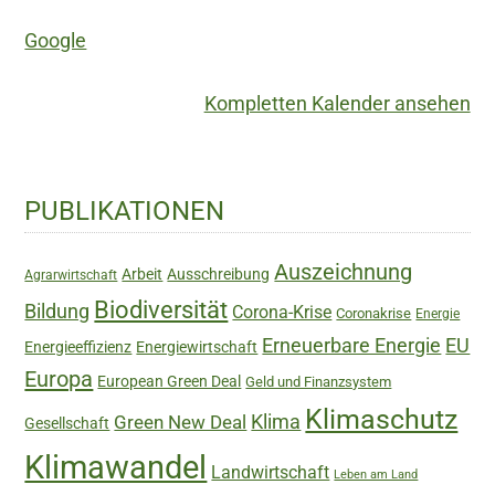
Google
Kompletten Kalender ansehen
Haupt-
PUBLIKATIONEN
Sidebar
Auszeichnung
Arbeit
Ausschreibung
Agrarwirtschaft
Biodiversität
Bildung
Corona-Krise
Coronakrise
Energie
Erneuerbare Energie
EU
Energieeffizienz
Energiewirtschaft
Europa
European Green Deal
Geld und Finanzsystem
Klimaschutz
Green New Deal
Klima
Gesellschaft
Klimawandel
Landwirtschaft
Leben am Land