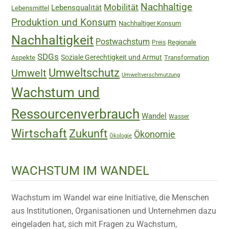
Nachhaltige
Mobilität
Lebensqualität
Lebensmittel
Produktion und Konsum
Nachhaltiger Konsum
Nachhaltigkeit
Postwachstum
Regionale
Preis
SDGs
Soziale Gerechtigkeit und Armut
Aspekte
Transformation
Umweltschutz
Umwelt
Umweltverschmutzung
Wachstum und
Ressourcenverbrauch
Wandel
Wasser
Wirtschaft
Zukunft
Ökonomie
Ökologie
WACHSTUM IM WANDEL
Wachstum im Wandel war eine Initiative, die Menschen
aus Institutionen, Organisationen und Unternehmen dazu
eingeladen hat, sich mit Fragen zu Wachstum,