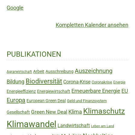
within
Google
Planetary
Boundaries
Kompletten Kalender ansehen
Haupt-
PUBLIKATIONEN
Sidebar
Auszeichnung
Arbeit
Ausschreibung
Agrarwirtschaft
Biodiversität
Bildung
Corona-Krise
Coronakrise
Energie
Erneuerbare Energie
EU
Energieeffizienz
Energiewirtschaft
Europa
European Green Deal
Geld und Finanzsystem
Klimaschutz
Green New Deal
Klima
Gesellschaft
Klimawandel
Landwirtschaft
Leben am Land