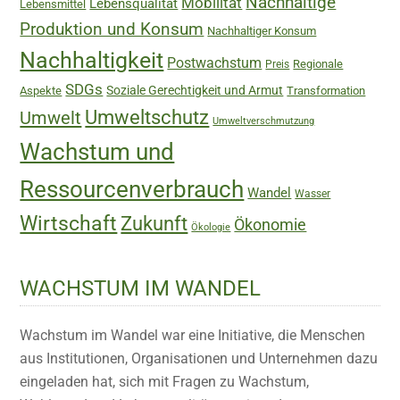
Nachhaltige
Mobilität
Lebensqualität
Lebensmittel
Produktion und Konsum
Nachhaltiger Konsum
Nachhaltigkeit
Postwachstum
Regionale
Preis
SDGs
Soziale Gerechtigkeit und Armut
Aspekte
Transformation
Umweltschutz
Umwelt
Umweltverschmutzung
Wachstum und
Ressourcenverbrauch
Wandel
Wasser
Wirtschaft
Zukunft
Ökonomie
Ökologie
WACHSTUM IM WANDEL
Wachstum im Wandel war eine Initiative, die Menschen
aus Institutionen, Organisationen und Unternehmen dazu
eingeladen hat, sich mit Fragen zu Wachstum,