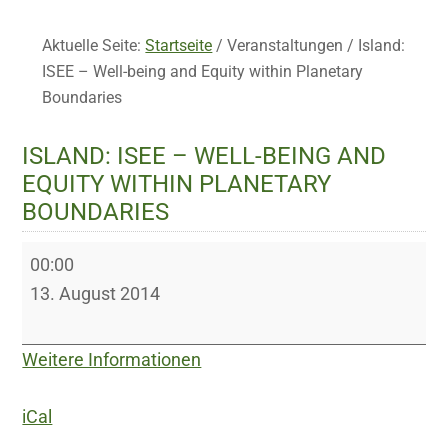
Aktuelle Seite:
Startseite
/
Veranstaltungen
/
Island:
ISEE – Well-being and Equity within Planetary
Boundaries
ISLAND: ISEE – WELL-BEING AND
EQUITY WITHIN PLANETARY
BOUNDARIES
Island:
00:00
ISEE
13. August 2014
–
Well-
Weitere Informationen
being
and
iCal
Equity