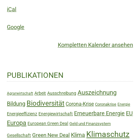
iCal
Google
Kompletten Kalender ansehen
Haupt-
PUBLIKATIONEN
Sidebar
Auszeichnung
Arbeit
Ausschreibung
Agrarwirtschaft
Biodiversität
Bildung
Corona-Krise
Coronakrise
Energie
Erneuerbare Energie
EU
Energieeffizienz
Energiewirtschaft
Europa
European Green Deal
Geld und Finanzsystem
Klimaschutz
Green New Deal
Klima
Gesellschaft