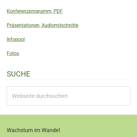
Konferenzprogramm, PDF
Präsentationen, Audiomitschnitte
Infopool
Fotos
SUCHE
Webseite
durchsuchen
Footer
Wachstum im Wandel