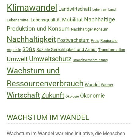
Klimawandel
Landwirtschaft
Leben am Land
Nachhaltige
Mobilität
Lebensqualität
Lebensmittel
Produktion und Konsum
Nachhaltiger Konsum
Nachhaltigkeit
Postwachstum
Regionale
Preis
SDGs
Soziale Gerechtigkeit und Armut
Aspekte
Transformation
Umweltschutz
Umwelt
Umweltverschmutzung
Wachstum und
Ressourcenverbrauch
Wandel
Wasser
Wirtschaft
Zukunft
Ökonomie
Ökologie
WACHSTUM IM WANDEL
Wachstum im Wandel war eine Initiative, die Menschen