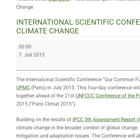
Change
INTERNATIONAL SCIENTIFIC CON
CLIMATE CHANGE
International
00:00
Scientific
7. Juli 2015
Conference:
Our
Common
The International Scientific Conference “Our Common Fu
Future
UPMC
(Paris) in July 2015. This four-day conference wil
Under
together ahead of the 21st
UNFCCC Conference of the P
Climate
2015 (“Paris Climat 2015”).
Change
Building on the results of
IPCC 5th Assessment Report (
climate change in the broader context of global change. I
mitigation and adaptation issues. The Conference will a