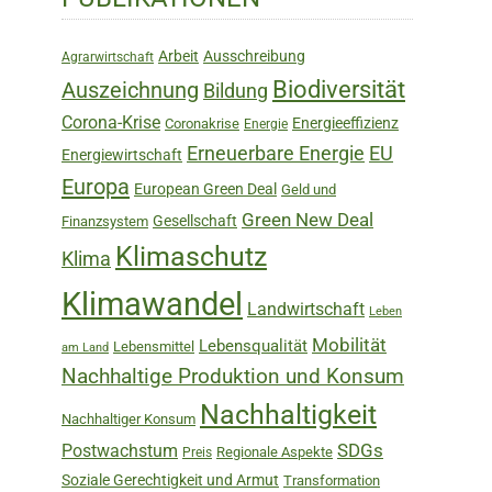
Sidebar
Arbeit
Ausschreibung
Agrarwirtschaft
Biodiversität
Auszeichnung
Bildung
Corona-Krise
Energieeffizienz
Coronakrise
Energie
Erneuerbare Energie
EU
Energiewirtschaft
Europa
European Green Deal
Geld und
Green New Deal
Gesellschaft
Finanzsystem
Klimaschutz
Klima
Klimawandel
Landwirtschaft
Leben
Mobilität
Lebensqualität
Lebensmittel
am Land
Nachhaltige Produktion und Konsum
Nachhaltigkeit
Nachhaltiger Konsum
SDGs
Postwachstum
Regionale Aspekte
Preis
Soziale Gerechtigkeit und Armut
Transformation