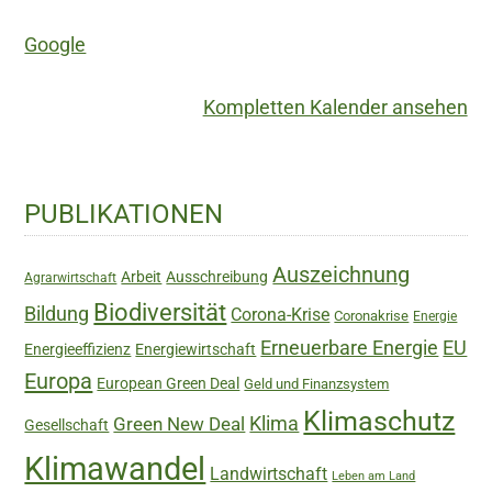
Google
Kompletten Kalender ansehen
Haupt-
PUBLIKATIONEN
Sidebar
Auszeichnung
Arbeit
Ausschreibung
Agrarwirtschaft
Biodiversität
Bildung
Corona-Krise
Coronakrise
Energie
Erneuerbare Energie
EU
Energieeffizienz
Energiewirtschaft
Europa
European Green Deal
Geld und Finanzsystem
Klimaschutz
Green New Deal
Klima
Gesellschaft
Klimawandel
Landwirtschaft
Leben am Land