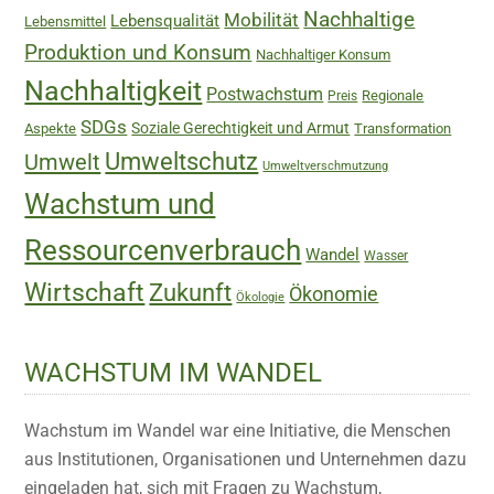
Nachhaltige
Mobilität
Lebensqualität
Lebensmittel
Produktion und Konsum
Nachhaltiger Konsum
Nachhaltigkeit
Postwachstum
Regionale
Preis
SDGs
Soziale Gerechtigkeit und Armut
Aspekte
Transformation
Umweltschutz
Umwelt
Umweltverschmutzung
Wachstum und
Ressourcenverbrauch
Wandel
Wasser
Wirtschaft
Zukunft
Ökonomie
Ökologie
WACHSTUM IM WANDEL
Wachstum im Wandel war eine Initiative, die Menschen
aus Institutionen, Organisationen und Unternehmen dazu
eingeladen hat, sich mit Fragen zu Wachstum,