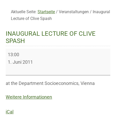
Aktuelle Seite:
Startseite
/
Veranstaltungen
/
Inaugural
Lecture of Clive Spash
INAUGURAL LECTURE OF CLIVE
SPASH
Inaugural
13:00
Lecture
1. Juni 2011
of
Clive
Spash
at the Department Socioeconomics, Vienna
Weitere Informationen
iCal