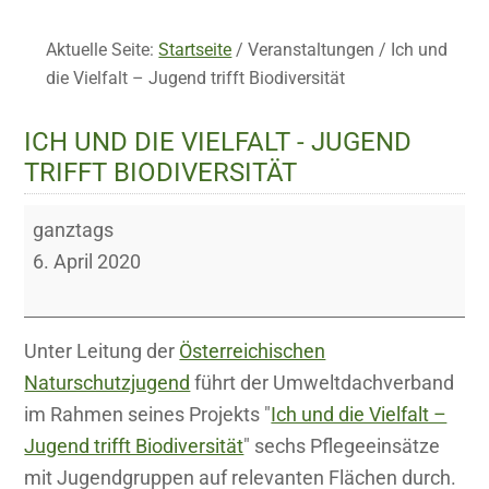
Aktuelle Seite:
Startseite
/
Veranstaltungen
/
Ich und
die Vielfalt – Jugend trifft Biodiversität
ICH UND DIE VIELFALT - JUGEND
TRIFFT BIODIVERSITÄT
Ich
ganztags
und
6. April 2020
die
Vielfalt
-
Unter Leitung der
Österreichischen
Jugend
Naturschutzjugend
führt der Umweltdachverband
trifft
im Rahmen seines Projekts "
Ich und die Vielfalt –
Biodiversität
Jugend trifft Biodiversität
" sechs Pflegeeinsätze
mit Jugendgruppen auf relevanten Flächen durch.