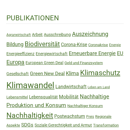
Haupt-
PUBLIKATIONEN
Sidebar
Auszeichnung
Arbeit
Ausschreibung
Agrarwirtschaft
Biodiversität
Bildung
Corona-Krise
Coronakrise
Energie
Erneuerbare Energie
EU
Energieeffizienz
Energiewirtschaft
Europa
European Green Deal
Geld und Finanzsystem
Klimaschutz
Green New Deal
Klima
Gesellschaft
Klimawandel
Landwirtschaft
Leben am Land
Nachhaltige
Mobilität
Lebensqualität
Lebensmittel
Produktion und Konsum
Nachhaltiger Konsum
Nachhaltigkeit
Postwachstum
Regionale
Preis
SDGs
Soziale Gerechtigkeit und Armut
Aspekte
Transformation