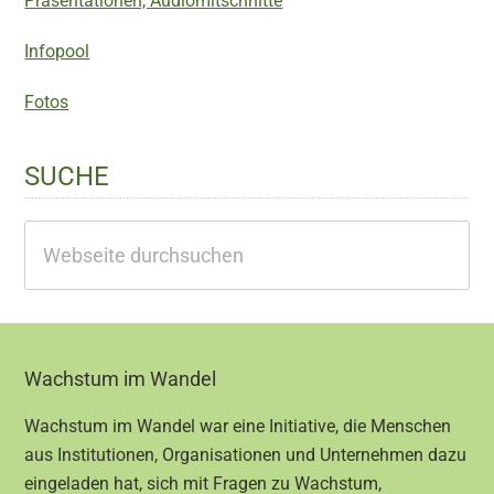
Präsentationen, Audiomitschnitte
Infopool
Fotos
SUCHE
Webseite
durchsuchen
Footer
Wachstum im Wandel
Wachstum im Wandel war eine Initiative, die Menschen
aus Institutionen, Organisationen und Unternehmen dazu
eingeladen hat, sich mit Fragen zu Wachstum,