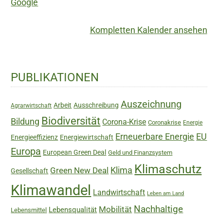
Google
Kompletten Kalender ansehen
Haupt-
PUBLIKATIONEN
Sidebar
Auszeichnung
Arbeit
Ausschreibung
Agrarwirtschaft
Biodiversität
Bildung
Corona-Krise
Coronakrise
Energie
Erneuerbare Energie
EU
Energieeffizienz
Energiewirtschaft
Europa
European Green Deal
Geld und Finanzsystem
Klimaschutz
Green New Deal
Klima
Gesellschaft
Klimawandel
Landwirtschaft
Leben am Land
Nachhaltige
Mobilität
Lebensqualität
Lebensmittel