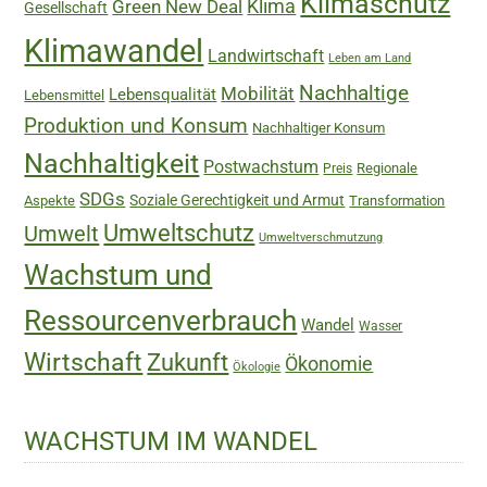
Klimaschutz
Green New Deal
Klima
Gesellschaft
Klimawandel
Landwirtschaft
Leben am Land
Nachhaltige
Mobilität
Lebensqualität
Lebensmittel
Produktion und Konsum
Nachhaltiger Konsum
Nachhaltigkeit
Postwachstum
Regionale
Preis
SDGs
Soziale Gerechtigkeit und Armut
Aspekte
Transformation
Umweltschutz
Umwelt
Umweltverschmutzung
Wachstum und
Ressourcenverbrauch
Wandel
Wasser
Wirtschaft
Zukunft
Ökonomie
Ökologie
WACHSTUM IM WANDEL