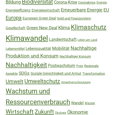
Biodiversität
Bildung
Corona-Krise
Coronakrise
Energie
Erneuerbare Energie
EU
Energieeffizienz
Energiewirtschaft
Europa
European Green Deal
Geld und Finanzsystem
Klimaschutz
Green New Deal
Klima
Gesellschaft
Klimawandel
Landwirtschaft
Leben am Land
Nachhaltige
Mobilität
Lebensqualität
Lebensmittel
Produktion und Konsum
Nachhaltiger Konsum
Nachhaltigkeit
Postwachstum
Regionale
Preis
SDGs
Soziale Gerechtigkeit und Armut
Aspekte
Transformation
Umweltschutz
Umwelt
Umweltverschmutzung
Wachstum und
Ressourcenverbrauch
Wandel
Wasser
Wirtschaft
Zukunft
Ökonomie
Ökologie