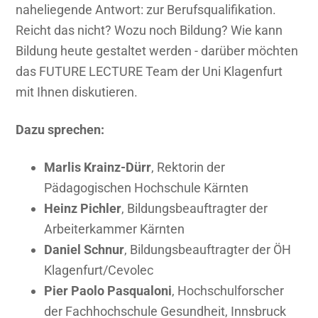
Informationszeitalter?
naheliegende Antwort: zur Berufsqualifikation.
-
Reicht das nicht? Wozu noch Bildung? Wie kann
Eine
Bildung heute gestaltet werden - darüber möchten
partizipative
das FUTURE LECTURE Team der Uni Klagenfurt
Diskussion
mit Ihnen diskutieren.
Dazu sprechen
:
Marlis Krainz-Dürr
, Rektorin der
Pädagogischen Hochschule Kärnten
Heinz Pichler
, Bildungsbeauftragter der
Arbeiterkammer Kärnten
Daniel Schnur
, Bildungsbeauftragter der ÖH
Klagenfurt/Cevolec
Pier Paolo Pasqualoni
, Hochschulforscher
der Fachhochschule Gesundheit, Innsbruck