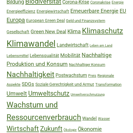
Biodiversität
Bildung
Corona-Krise
Coronakrise
Energie
Erneuerbare Energie
EU
Energieeffizienz
Energiewirtschaft
Europa
European Green Deal
Geld und Finanzsystem
Klimaschutz
Green New Deal
Klima
Gesellschaft
Klimawandel
Landwirtschaft
Leben am Land
Nachhaltige
Mobilität
Lebensqualität
Lebensmittel
Produktion und Konsum
Nachhaltiger Konsum
Nachhaltigkeit
Postwachstum
Regionale
Preis
SDGs
Soziale Gerechtigkeit und Armut
Aspekte
Transformation
Umweltschutz
Umwelt
Umweltverschmutzung
Wachstum und
Ressourcenverbrauch
Wandel
Wasser
Wirtschaft
Zukunft
Ökonomie
Ökologie