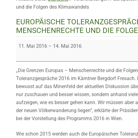
und die Folgen des Klimawandels
EUROPÄISCHE TOLERANZGESPRÄCH
MENSCHENRECHTE UND DIE FOLGE
Europäische
11. Mai 2016
–
14. Mai 2016
Toleranzgespräche:
Die
Grenzen
„Die Grenzen Europas – Menschenrechte und die Folgen
Europas
Toleranzgespräche 2016 im Kärntner Bergdorf Fresach. 
–
bewusst auf das Minenfeld der aktuellen Diskussion übe
Menschenrechte
nur zuschauen und besser wissen, sondern anhand viele
und
aufzeigen, wie es besser gehen kann. Wir müssen aber au
die
der neuen Völkerwanderung liegen“, erklärte der Präsi
Folgen
bei der Vorstellung des Programms 2016 in Wien.
des
Klimawandels
Wie schon 2015 werden auch die Europäischen Toleranz