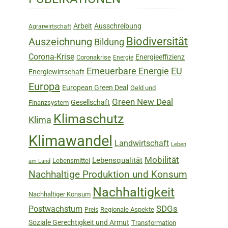
Sidebar
Arbeit
Ausschreibung
Agrarwirtschaft
Biodiversität
Auszeichnung
Bildung
Corona-Krise
Energieeffizienz
Coronakrise
Energie
Erneuerbare Energie
EU
Energiewirtschaft
Europa
European Green Deal
Geld und
Green New Deal
Gesellschaft
Finanzsystem
Klimaschutz
Klima
Klimawandel
Landwirtschaft
Leben
Mobilität
Lebensqualität
Lebensmittel
am Land
Nachhaltige Produktion und Konsum
Nachhaltigkeit
Nachhaltiger Konsum
SDGs
Postwachstum
Regionale Aspekte
Preis
Soziale Gerechtigkeit und Armut
Transformation