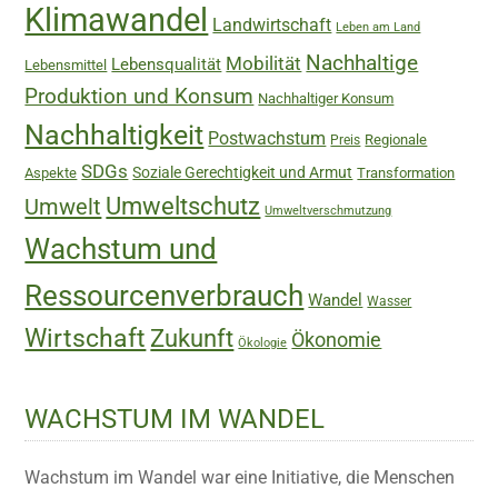
Klimawandel
Landwirtschaft
Leben am Land
Nachhaltige
Mobilität
Lebensqualität
Lebensmittel
Produktion und Konsum
Nachhaltiger Konsum
Nachhaltigkeit
Postwachstum
Regionale
Preis
SDGs
Soziale Gerechtigkeit und Armut
Aspekte
Transformation
Umweltschutz
Umwelt
Umweltverschmutzung
Wachstum und
Ressourcenverbrauch
Wandel
Wasser
Wirtschaft
Zukunft
Ökonomie
Ökologie
WACHSTUM IM WANDEL
Wachstum im Wandel war eine Initiative, die Menschen