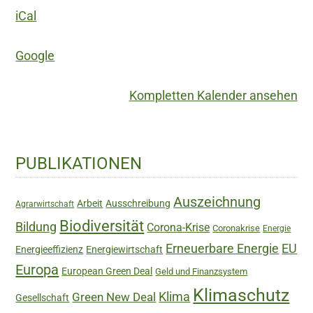
Europe
iCal
at
the
Google
crossroads:
the
Kompletten Kalender ansehen
challenge
of
environmental
Haupt-
PUBLIKATIONEN
sustainability
Sidebar
Auszeichnung
Arbeit
Ausschreibung
Agrarwirtschaft
Biodiversität
Bildung
Corona-Krise
Coronakrise
Energie
Erneuerbare Energie
EU
Energieeffizienz
Energiewirtschaft
Europa
European Green Deal
Geld und Finanzsystem
Klimaschutz
Green New Deal
Klima
Gesellschaft