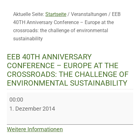
Aktuelle Seite:
Startseite
/
Veranstaltungen
/
EEB
40TH Anniversary Conference – Europe at the
crossroads: the challenge of environmental
sustainability
EEB 40TH ANNIVERSARY
CONFERENCE – EUROPE AT THE
CROSSROADS: THE CHALLENGE OF
ENVIRONMENTAL SUSTAINABILITY
EEB
00:00
40TH
1. Dezember 2014
Anniversary
Conference
Weitere Informationen
–