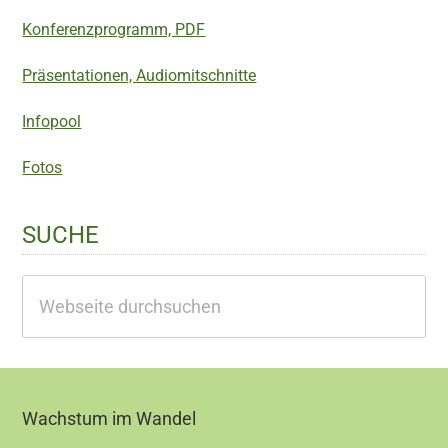
Konferenzprogramm, PDF
Präsentationen, Audiomitschnitte
Infopool
Fotos
SUCHE
Webseite
durchsuchen
Footer
Wachstum im Wandel