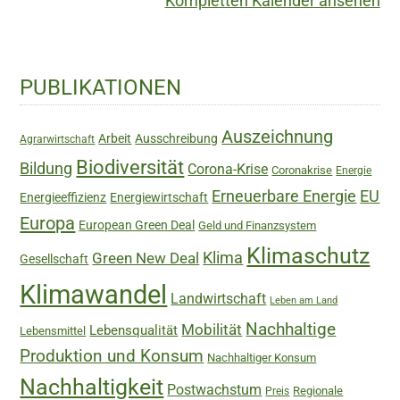
Kompletten Kalender ansehen
Haupt-
PUBLIKATIONEN
Sidebar
Auszeichnung
Arbeit
Ausschreibung
Agrarwirtschaft
Biodiversität
Bildung
Corona-Krise
Coronakrise
Energie
Erneuerbare Energie
EU
Energieeffizienz
Energiewirtschaft
Europa
European Green Deal
Geld und Finanzsystem
Klimaschutz
Green New Deal
Klima
Gesellschaft
Klimawandel
Landwirtschaft
Leben am Land
Nachhaltige
Mobilität
Lebensqualität
Lebensmittel
Produktion und Konsum
Nachhaltiger Konsum
Nachhaltigkeit
Postwachstum
Regionale
Preis