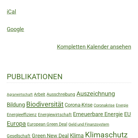
Ideen
iCal
von
Leopold
Google
Kohr
Kompletten Kalender ansehen
Haupt-
PUBLIKATIONEN
Sidebar
Auszeichnung
Arbeit
Ausschreibung
Agrarwirtschaft
Biodiversität
Bildung
Corona-Krise
Coronakrise
Energie
Erneuerbare Energie
EU
Energieeffizienz
Energiewirtschaft
Europa
European Green Deal
Geld und Finanzsystem
Klimaschutz
Green New Deal
Klima
Gesellschaft