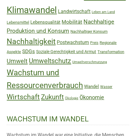
Klimawandel
Landwirtschaft
Leben am Land
Nachhaltige
Mobilität
Lebensqualität
Lebensmittel
Produktion und Konsum
Nachhaltiger Konsum
Nachhaltigkeit
Postwachstum
Regionale
Preis
SDGs
Soziale Gerechtigkeit und Armut
Aspekte
Transformation
Umweltschutz
Umwelt
Umweltverschmutzung
Wachstum und
Ressourcenverbrauch
Wandel
Wasser
Wirtschaft
Zukunft
Ökonomie
Ökologie
WACHSTUM IM WANDEL
Wachstum im Wandel war eine Initiative, die Menschen