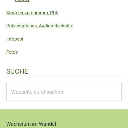
Konferenzprogramm, PDF
Präsentationen, Audiomitschnitte
Infopool
Fotos
SUCHE
Webseite
durchsuchen
Footer
Wachstum im Wandel