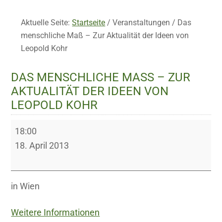
Aktuelle Seite:
Startseite
/
Veranstaltungen
/
Das
menschliche Maß – Zur Aktualität der Ideen von
Leopold Kohr
DAS MENSCHLICHE MASS – ZUR A
KTUALITÄT DER IDEEN VON L
EOPOLD KOHR
Das
18:00
menschliche
18. April 2013
Maß
–
Zur
in Wien
Aktualität
Weitere Informationen
der