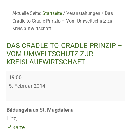
Aktuelle Seite:
Startseite
/
Veranstaltungen
/
Das
Cradle-to-Cradle-Prinzip – Vom Umweltschutz zur
Kreislaufwirtschaft
DAS CRADLE-TO-CRADLE-PRINZIP –
VOM UMWELTSCHUTZ ZUR
KREISLAUFWIRTSCHAFT
Das
19:00
Cradle-
5. Februar 2014
to-
Cradle-
Prinzip
Bildungshaus St. Magdalena
–
Linz
,
Vom
Bildungshaus
Karte