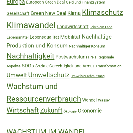
Europa
European Green Deal
Geld und Finanzsystem
Klimaschutz
Green New Deal
Klima
Gesellschaft
Klimawandel
Landwirtschaft
Leben am Land
Nachhaltige
Mobilität
Lebensqualität
Lebensmittel
Produktion und Konsum
Nachhaltiger Konsum
Nachhaltigkeit
Postwachstum
Regionale
Preis
SDGs
Soziale Gerechtigkeit und Armut
Aspekte
Transformation
Umweltschutz
Umwelt
Umweltverschmutzung
Wachstum und
Ressourcenverbrauch
Wandel
Wasser
Wirtschaft
Zukunft
Ökonomie
Ökologie
WACHSTUM IM WANDEL