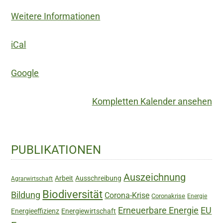
Umweltschutz
St.
Weitere Informationen
zur
Magdalena
Kreislaufwirtschaft
iCal
Google
Kompletten Kalender ansehen
Haupt-
PUBLIKATIONEN
Sidebar
Auszeichnung
Arbeit
Ausschreibung
Agrarwirtschaft
Biodiversität
Bildung
Corona-Krise
Coronakrise
Energie
Erneuerbare Energie
EU
Energieeffizienz
Energiewirtschaft