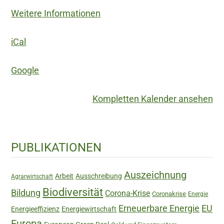
LEBEN
Weitere Informationen
IN
DEN
iCal
ALPEN!
Kreative
Google
Antworten
auf
Kompletten Kalender ansehen
die
Ressourcenknappheit"
Haupt-
PUBLIKATIONEN
Sidebar
Auszeichnung
Arbeit
Ausschreibung
Agrarwirtschaft
Biodiversität
Bildung
Corona-Krise
Coronakrise
Energie
Erneuerbare Energie
EU
Energieeffizienz
Energiewirtschaft
Europa