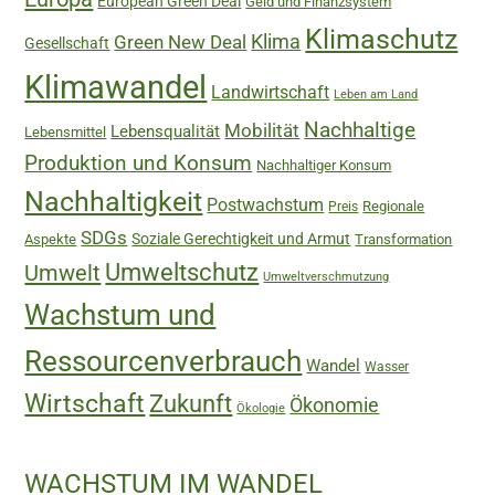
European Green Deal
Geld und Finanzsystem
Klimaschutz
Green New Deal
Klima
Gesellschaft
Klimawandel
Landwirtschaft
Leben am Land
Nachhaltige
Mobilität
Lebensqualität
Lebensmittel
Produktion und Konsum
Nachhaltiger Konsum
Nachhaltigkeit
Postwachstum
Regionale
Preis
SDGs
Soziale Gerechtigkeit und Armut
Aspekte
Transformation
Umweltschutz
Umwelt
Umweltverschmutzung
Wachstum und
Ressourcenverbrauch
Wandel
Wasser
Wirtschaft
Zukunft
Ökonomie
Ökologie
WACHSTUM IM WANDEL