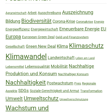
Sidebar
Auszeichnung
Arbeit
Ausschreibung
Agrarwirtschaft
Biodiversität
Bildung
Corona-Krise
Coronakrise
Energie
Erneuerbare Energie
EU
Energieeffizienz
Energiewirtschaft
Europa
European Green Deal
Geld und Finanzsystem
Klimaschutz
Green New Deal
Klima
Gesellschaft
Klimawandel
Landwirtschaft
Leben am Land
Nachhaltige
Mobilität
Lebensqualität
Lebensmittel
Produktion und Konsum
Nachhaltiger Konsum
Nachhaltigkeit
Postwachstum
Regionale
Preis
SDGs
Soziale Gerechtigkeit und Armut
Aspekte
Transformation
Umweltschutz
Umwelt
Umweltverschmutzung
Wachstum und