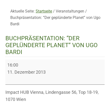
Aktuelle Seite:
Startseite
/
Veranstaltungen
/
Buchpräsentation: “Der geplünderte Planet” von Ugo
Bardi
BUCHPRÄSENTATION: “DER
GEPLÜNDERTE PLANET” VON UGO
BARDI
Buchpräsentation:
16:00
“Der
11. Dezember 2013
geplünderte
Planet”
von
Impact HUB Vienna, Lindengasse 56, Top 18-19,
Ugo
1070 Wien
Bardi