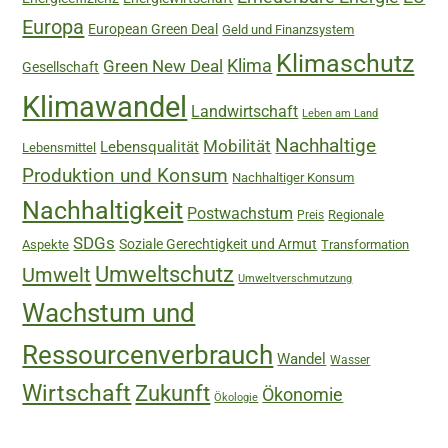
Europa
European Green Deal
Geld und Finanzsystem
Klimaschutz
Green New Deal
Klima
Gesellschaft
Klimawandel
Landwirtschaft
Leben am Land
Nachhaltige
Mobilität
Lebensqualität
Lebensmittel
Produktion und Konsum
Nachhaltiger Konsum
Nachhaltigkeit
Postwachstum
Regionale
Preis
SDGs
Soziale Gerechtigkeit und Armut
Aspekte
Transformation
Umweltschutz
Umwelt
Umweltverschmutzung
Wachstum und
Ressourcenverbrauch
Wandel
Wasser
Wirtschaft
Zukunft
Ökonomie
Ökologie