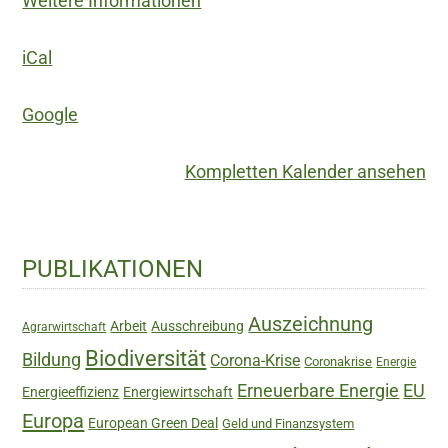
Weitere Informationen
nachhaltige
Entwicklung
iCal
in
Regionen
Google
Kompletten Kalender ansehen
Haupt-
PUBLIKATIONEN
Sidebar
Auszeichnung
Arbeit
Ausschreibung
Agrarwirtschaft
Biodiversität
Bildung
Corona-Krise
Coronakrise
Energie
Erneuerbare Energie
EU
Energieeffizienz
Energiewirtschaft
Europa
European Green Deal
Geld und Finanzsystem