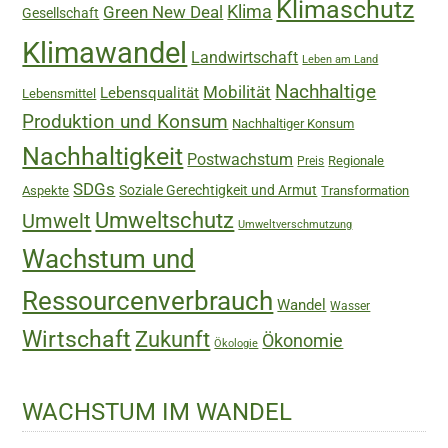
Klimaschutz
Green New Deal
Klima
Gesellschaft
Klimawandel
Landwirtschaft
Leben am Land
Nachhaltige
Mobilität
Lebensqualität
Lebensmittel
Produktion und Konsum
Nachhaltiger Konsum
Nachhaltigkeit
Postwachstum
Regionale
Preis
SDGs
Soziale Gerechtigkeit und Armut
Aspekte
Transformation
Umweltschutz
Umwelt
Umweltverschmutzung
Wachstum und
Ressourcenverbrauch
Wandel
Wasser
Wirtschaft
Zukunft
Ökonomie
Ökologie
WACHSTUM IM WANDEL