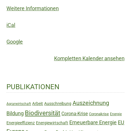
und
Weitere Informationen
Demokratie
im
iCal
Fadenkreuz
der
Google
Konzerne
Kompletten Kalender ansehen
Haupt-
PUBLIKATIONEN
Sidebar
Auszeichnung
Arbeit
Ausschreibung
Agrarwirtschaft
Biodiversität
Bildung
Corona-Krise
Coronakrise
Energie
Erneuerbare Energie
EU
Energieeffizienz
Energiewirtschaft