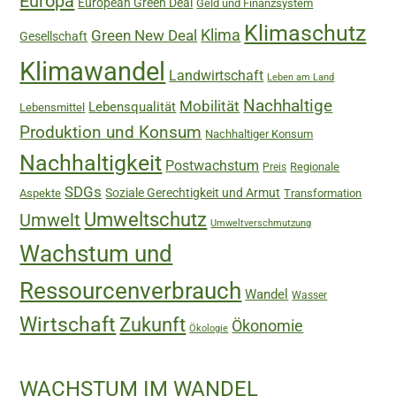
Europa
European Green Deal
Geld und Finanzsystem
Klimaschutz
Green New Deal
Klima
Gesellschaft
Klimawandel
Landwirtschaft
Leben am Land
Nachhaltige
Mobilität
Lebensqualität
Lebensmittel
Produktion und Konsum
Nachhaltiger Konsum
Nachhaltigkeit
Postwachstum
Regionale
Preis
SDGs
Soziale Gerechtigkeit und Armut
Aspekte
Transformation
Umweltschutz
Umwelt
Umweltverschmutzung
Wachstum und
Ressourcenverbrauch
Wandel
Wasser
Wirtschaft
Zukunft
Ökonomie
Ökologie
WACHSTUM IM WANDEL