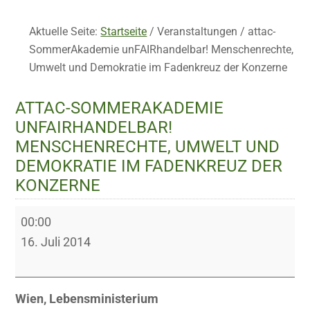
Aktuelle Seite:
Startseite
/
Veranstaltungen
/
attac-
SommerAkademie unFAIRhandelbar! Menschenrechte,
Umwelt und Demokratie im Fadenkreuz der Konzerne
ATTAC-SOMMERAKADEMIE
UNFAIRHANDELBAR!
MENSCHENRECHTE, UMWELT UND
DEMOKRATIE IM FADENKREUZ DER
KONZERNE
attac-
00:00
SommerAkademie
16. Juli 2014
unFAIRhandelbar!
Menschenrechte,
Umwelt
Wien, Lebensministerium