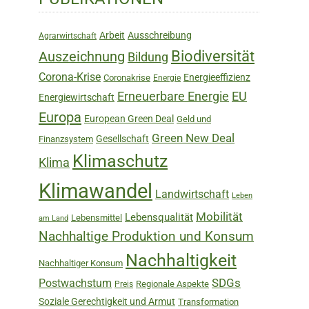
Sidebar
Arbeit
Ausschreibung
Agrarwirtschaft
Biodiversität
Auszeichnung
Bildung
Corona-Krise
Energieeffizienz
Coronakrise
Energie
Erneuerbare Energie
EU
Energiewirtschaft
Europa
European Green Deal
Geld und
Green New Deal
Gesellschaft
Finanzsystem
Klimaschutz
Klima
Klimawandel
Landwirtschaft
Leben
Mobilität
Lebensqualität
Lebensmittel
am Land
Nachhaltige Produktion und Konsum
Nachhaltigkeit
Nachhaltiger Konsum
SDGs
Postwachstum
Regionale Aspekte
Preis
Soziale Gerechtigkeit und Armut
Transformation