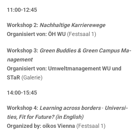
11:00-12:45
Work­shop 2:
Nach­hal­ti­ge Kar­rie­re­we­ge
Or­ga­ni­siert von: ÖH WU
(Fest­saal 1)
Work­shop 3:
Green Bud­dies & Green Cam­pus Ma­
nage­ment
Or­ga­ni­siert von: Um­welt­ma­nage­ment WU und
STaR
(Ga­le­rie)
14:00-15:45
Work­shop 4:
Lear­ning across bor­ders
-
Uni­ver­si­
ties, Fit for Fu­ture? (in Eng­lish)
Or­ga­ni­zed by: oikos Vi­en­na
(Fest­saal 1)