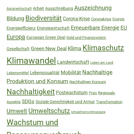
Auszeichnung
Arbeit
Ausschreibung
Agrarwirtschaft
Biodiversität
Bildung
Corona-Krise
Coronakrise
Energie
Erneuerbare Energie
EU
Energieeffizienz
Energiewirtschaft
Europa
European Green Deal
Geld und Finanzsystem
Klimaschutz
Green New Deal
Klima
Gesellschaft
Klimawandel
Landwirtschaft
Leben am Land
Nachhaltige
Mobilität
Lebensqualität
Lebensmittel
Produktion und Konsum
Nachhaltiger Konsum
Nachhaltigkeit
Postwachstum
Regionale
Preis
SDGs
Soziale Gerechtigkeit und Armut
Aspekte
Transformation
Umweltschutz
Umwelt
Umweltverschmutzung
Wachstum und