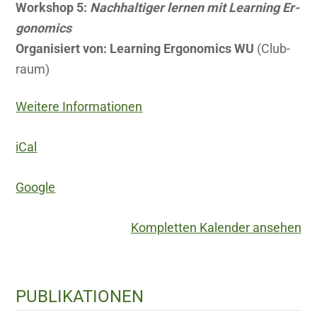
Work­shop 5:
Nach­hal­ti­ger ler­nen mit Lear­ning Er­
go­no­mics
Or­ga­ni­siert von: Lear­ning Er­go­no­mics WU
(Club­
raum)
Weitere Informationen
iCal
Google
Kompletten Kalender ansehen
Haupt-
PUBLIKATIONEN
Sidebar